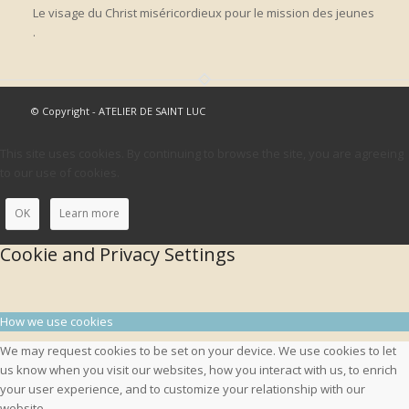
Le visage du Christ miséricordieux pour le mission des jeunes
.
© Copyright - ATELIER DE SAINT LUC
This site uses cookies. By continuing to browse the site, you are agreeing
to our use of cookies.
OK
Learn more
Cookie and Privacy Settings
How we use cookies
We may request cookies to be set on your device. We use cookies to let
us know when you visit our websites, how you interact with us, to enrich
your user experience, and to customize your relationship with our
website.