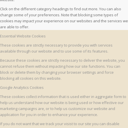
Click on the different category headings to find out more. You can also
change some of your preferences. Note that blocking some types of
cookies may impact your experience on our websites and the services we
are able to offer.
Essential Website Cookies
These cookies are strictly necessary to provide you with services
available through our website and to use some of its features.
Because these cookies are strictly necessary to deliver the website, you
cannot refuse them without impacting how our site functions. You can
block or delete them by changing your browser settings and force
blocking all cookies on this website.
Google Analytics Cookies
These cookies collect information that is used either in aggregate form to
help us understand how our website is being used or how effective our
marketing campaigns are, or to help us customize our website and
application for you in order to enhance your experience.
If you do not want that we track your visist to our site you can disable