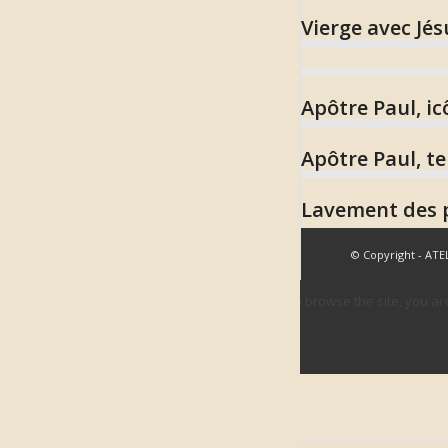
Vierge avec Jés
Apôtre Paul, i
Apôtre Paul, t
Lavement des p
© Copyright - ATE
This site uses cookies. By continuing to browse the site, you ar
OK
Learn more
Cookie and Privacy Settings