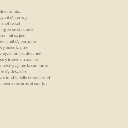
 devant toi…
royant s’interroge
ectuel se tait
logien se sent petit
e en fait sa joie
emplatif s’y enracine
et y puise la paix
croyait fort est désarmé
ssé y trouve un baume
 brisé y ajoute la confiance
ffé s’y désaltère
re tend l’oreille et comprend
t ouvre ses bras et sourit. »