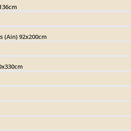
x136cm
es (Ain) 92x200cm
250x330cm