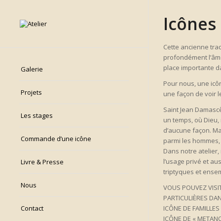
Icônes
Cette ancienne trad
profondément l’âm
place importante d
Galerie
Pour nous, une icô
Projets
une façon de voir 
Saint Jean Damascèn
Les stages
un temps, où Dieu, 
d’aucune façon. Mai
Commande d’une icône
parmi les hommes, j
Dans notre atelier, 
l’usage privé et au
Livre & Presse
triptyques et ense
Nous
VOUS POUVEZ VISIT
PARTICULIÈRES DAN
Contact
ICÔNE DE FAMILLES
ICÔNE DE « METAN