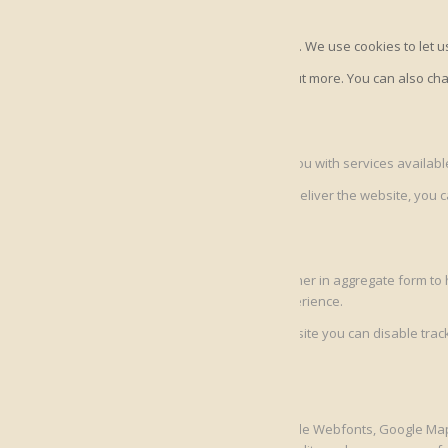
How we use cookies
We may request cookies to be set on your device. We use cookies to let us
Click on the different category headings to find out more. You can also 
able to offer.
Essential Website Cookies
These cookies are strictly necessary to provide you with services availab
Because these cookies are strictly necessary to deliver the website, you 
cookies on this website.
Google Analytics Cookies
These cookies collect information that is used either in aggregate form 
application for you in order to enhance your experience.
If you do not want that we track your visist to our site you can disable tra
Other external services
We also use different external services like Google Webfonts, Google Map