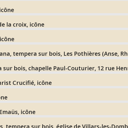
 icône
e la croix, icône
 icône
ana, tempera sur bois, Les Pothières (Anse, R
 sur bois, chapelle Paul-Couturier, 12 rue Henr
rist Crucifié, icône
ône
’Emaüs, icône
s, tempera sur bois, église de Villars-les-Domb