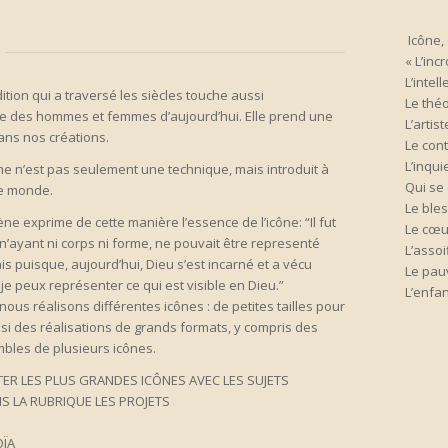
Icône,
« L’inc
L’intell
ition qui a traversé les siècles touche aussi
Le théo
e des hommes et femmes d’aujourd’hui. Elle prend une
L’artist
ans nos créations.
Le cont
L’inqui
ne n’est pas seulement une technique, mais introduit à
Qui se 
le monde.
Le ble
e exprime de cette manière l’essence de l’icône: “Il fut
Le cœur
n’ayant ni corps ni forme, ne pouvait être representé
L’assoi
s puisque, aujourd’hui, Dieu s’est incarné et a vécu
Le pauv
e peux représenter ce qui est visible en Dieu.”
L’enfan
nous réalisons différentes icônes : de petites tailles pour
ssi des réalisations de grands formats, y compris des
mbles de plusieurs icônes.
ER LES PLUS GRANDES ICÔNES AVEC LES SUJETS
S LA RUBRIQUE LES PROJETS
OÏA