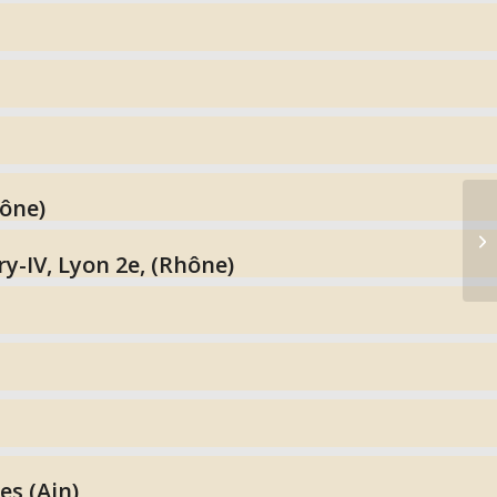
hône)
y-IV, Lyon 2e, (Rhône)
es (Ain)