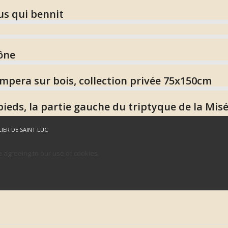
us qui bennit
cône
empera sur bois, collection privée 75x150cm
ieds, la partie gauche du triptyque de la Mis
LIER DE SAINT LUC
e agreeing to our use of cookies.