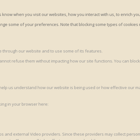
 know when you visit our websites, how you interact with us, to enrich yo
change some of your preferences. Note that blocking some types of cookie
le through our website and to use some of its features.
cannot refuse them without impacting how our site functions. You can block
to help us understand how our website is being used or how effective our 
cking in your browser here:
s and external Video providers. Since these providers may collect persona