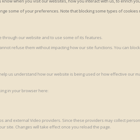
 know when you visit our websites, how you interact with us, to enrich yo
change some of your preferences. Note that blocking some types of cookie
le through our website and to use some of its features.
cannot refuse them without impacting how our site functions. You can block
to help us understand how our website is being used or how effective our 
cking in your browser here:
s and external Video providers. Since these providers may collect persona
ur site. Changes will take effect once you reload the page.