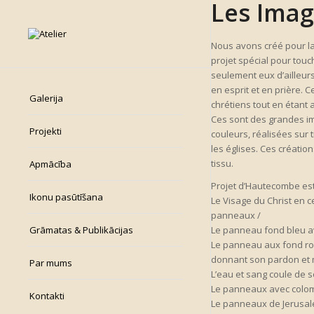
Les Imag
Nous avons créé pour l
projet spécial pour tou
seulement eux d’ailleurs
en esprit et en prière. 
Galerija
chrétiens tout en étant a
Ces sont des grandes im
Projekti
couleurs, réalisées sur
les églises. Ces créatio
tissu.
Apmācība
Projet d’Hautecombe est
Ikonu pasūtīšana
Le Visage du Christ en ce
panneaux /
Grāmatas & Publikācijas
Le panneau fond bleu ave
Le panneau aux fond rou
donnant son pardon et 
Par mums
L’eau et sang coule de 
Le panneaux avec colomb
Kontakti
Le panneaux de Jerusale