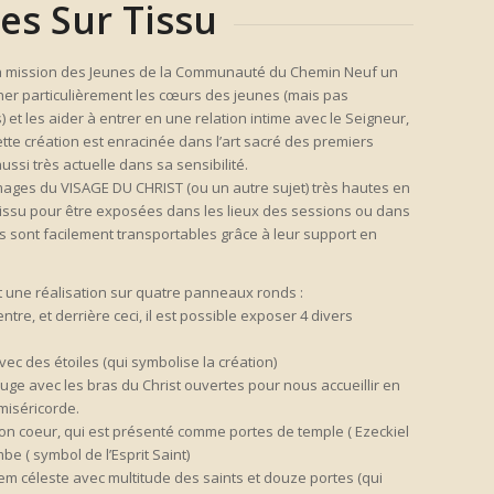
es Sur Tissu
a mission des Jeunes de la Communauté du Chemin Neuf un
cher particulièrement les cœurs des jeunes (mais pas
) et les aider à entrer en une relation intime avec le Seigneur,
Cette création est enracinée dans l’art sacré des premiers
ussi très actuelle dans sa sensibilité.
ages du VISAGE DU CHRIST (ou un autre sujet) très hautes en
 tissu pour être exposées dans les lieux des sessions ou dans
ns sont facilement transportables grâce à leur support en
 une réalisation sur quatre panneaux ronds :
ntre, et derrière ceci, il est possible exposer 4 divers
c des étoiles (qui symbolise la création)
ge avec les bras du Christ ouvertes pour nous accueillir en
miséricorde.
son coeur, qui est présenté comme portes de temple ( Ezeckiel
e ( symbol de l’Esprit Saint)
m céleste avec multitude des saints et douze portes (qui