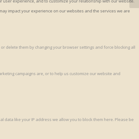
ur user experience, and to customize your relationship with our website.
s may impact your experience on our websites and the services we are
 or delete them by changing your browser settings and force blocking all
marketing campaigns are, or to help us customize our website and
l data like your IP address we allow you to block them here. Please be