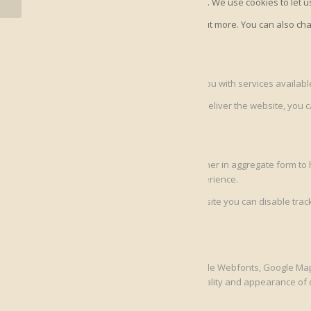
We may request cookies to be set on your device. We use cookies to let us
Click on the different category headings to find out more. You can also 
able to offer.
Essential Website Cookies
These cookies are strictly necessary to provide you with services availab
Because these cookies are strictly necessary to deliver the website, you 
cookies on this website.
Google Analytics Cookies
These cookies collect information that is used either in aggregate form 
application for you in order to enhance your experience.
If you do not want that we track your visist to our site you can disable tra
Other external services
We also use different external services like Google Webfonts, Google Map
aware that this might heavily reduce the functionality and appearance of o
Google Webfont Settings: