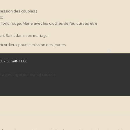
session des couples )
x:
e fond rouge, Marie avec les cruches de l’au qui vas être
sprit Saint dans son mariage.
ricordieux pour le mission des jeunes .
LIER DE SAINT LUC
e agreeing to our use of cookies.